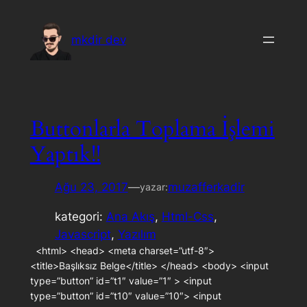
İçeriğe
geç
mkdir dev
Buttonlarla Toplama İşlemi
Yaptık!!
Ağu 23, 2017
—
muzafferkadir
yazar:
kategori:
Ana Akış
, 
Html-Css
, 
Javascript
, 
Yazılım
<html> <head> <meta charset=”utf-8″>
<title>Başlıksız Belge</title> </head> <body> <input
type=”button” id=”t1″ value=”1″ > <input
type=”button” id=”t10″ value=”10″> <input