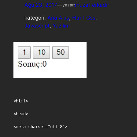
Ağu 23, 2017
—
muzafferkadir
yazar:
kategori:
Ana Akış
, 
Html-Css
, 
Javascript
, 
Yazılım
<html>

<head>

<meta charset="utf-8">
