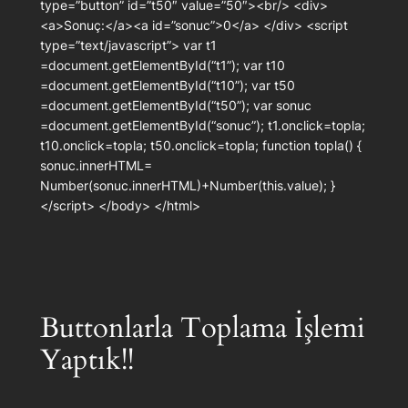
type=”button” id=”t50″ value=”50″><br/> <div>
<a>Sonuç:</a><a id=”sonuc”>0</a> </div> <script
type=”text/javascript”> var t1
=document.getElementById(“t1”); var t10
=document.getElementById(“t10”); var t50
=document.getElementById(“t50”); var sonuc
=document.getElementById(“sonuc”); t1.onclick=topla;
t10.onclick=topla; t50.onclick=topla; function topla() {
sonuc.innerHTML=
Number(sonuc.innerHTML)+Number(this.value); }
</script> </body> </html>
Buttonlarla Toplama İşlemi
Yaptık!!