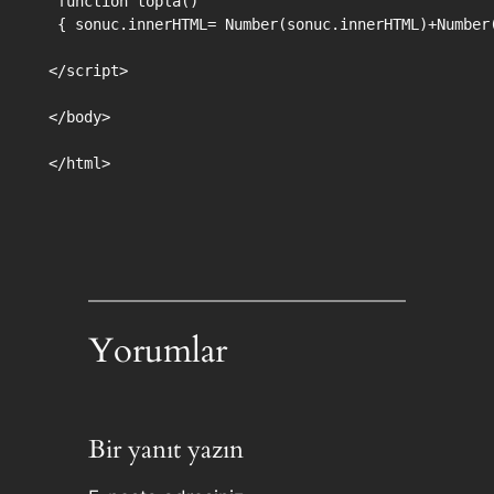
 function topla()

 { sonuc.innerHTML= Number(sonuc.innerHTML)+Number(
</script>

</body>

</html>
Yorumlar
Bir yanıt yazın