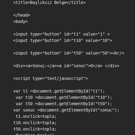
<title>Başlıksız Belge</title>

</head>

<body>

<input type="button" id="t1" value="1" >

<input type="button" id="t10" value="10">

<input type="button" id="t50" value="50"><br/>

<div><a>Sonuç:</a><a id="sonuc">0</a> </div>

<script type="text/javascript">

var t1 =document.getElementById("t1");

 var t10 =document.getElementById("t10");

 var t50 =document.getElementById("t50"); 

var sonuc =document.getElementById("sonuc");

 t1.onclick=topla; 

t10.onclick=topla; 

t50.onclick=topla;
