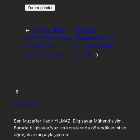
←
Önceki:
Input
Sonraki:
Text’e Sadece Sayı
Fotoğraflarınıza
Girdirme Ve
ThugLife Efekti
Toplama İşlemi
Verin!
→
mkdir dev
Ben Muzaffer Kadir YILMAZ. Bilgisayar Mühendisiyim.
Burada bilgisayar/yazılım konularında öğrendiklerimi ve
uğraştıklarımı paylaşıyorum.