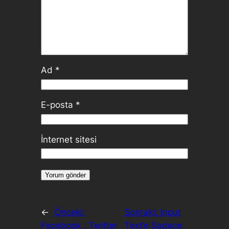
Ad
*
E-posta
*
İnternet sitesi
←
Önceki:
Sonraki:
Input
Facebook , Twitter
Text’e Sadece