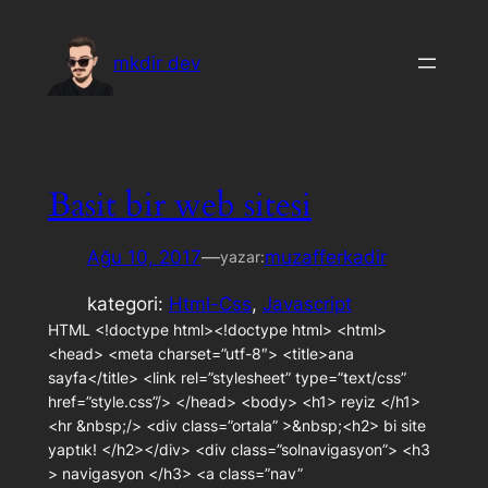
İçeriğe
geç
mkdir dev
Basit bir web sitesi
Ağu 10, 2017
—
muzafferkadir
yazar:
kategori:
Html-Css
, 
Javascript
HTML <!doctype html><!doctype html> <html>
<head> <meta charset=”utf-8″> <title>ana
sayfa</title> <link rel=”stylesheet” type=”text/css”
href=”style.css”/> </head> <body> <h1> reyiz </h1>
<hr &nbsp;/> <div class=”ortala” >&nbsp;<h2> bi site
yaptık! </h2></div> <div class=”solnavigasyon”> <h3
> navigasyon </h3> <a class=”nav”