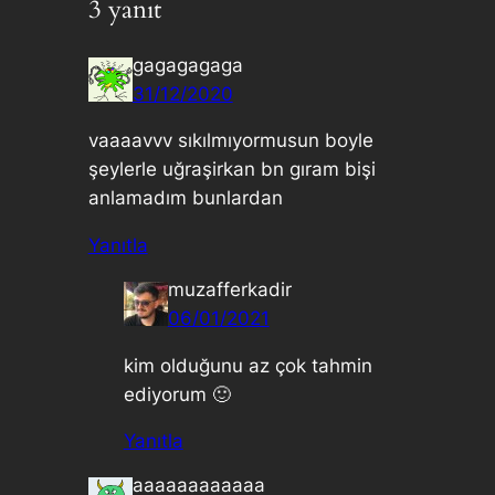
3 yanıt
gagagagaga
31/12/2020
vaaaavvv sıkılmıyormusun boyle
şeylerle uğraşirkan bn gıram bişi
anlamadım bunlardan
Yanıtla
muzafferkadir
06/01/2021
kim olduğunu az çok tahmin
ediyorum 🙂
Yanıtla
aaaaaaaaaaaa