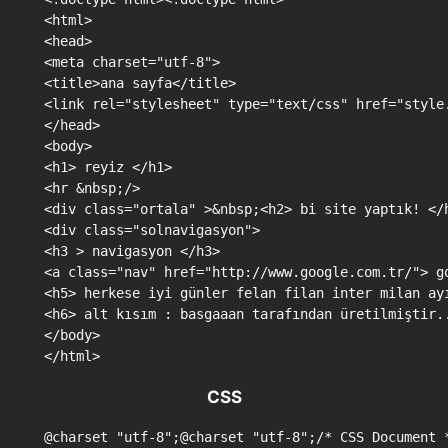
<html>

<head>

<meta charset="utf-8">

<title>ana sayfa</title>

<link rel="stylesheet" type="text/css" href="style.
</head>

<body>

<h1> reyiz </h1>

<hr &nbsp;/>

<div class="ortala" >&nbsp;<h2> bi site yaptık! </h
<div class="solnavigasyon"> 

<h3 > navigasyon </h3>

<a class="nav" href="http://www.google.com.tr/"> g
<h5> herkese iyi günler felan filan inter milan ay
<h6> alt kısım : basgaaan tarafından üretilmiştir..
</body>

</html>
CSS
@charset "utf-8";@charset "utf-8";/* CSS Document *