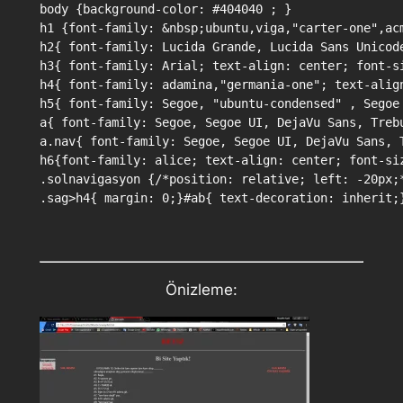
body {background-color: #404040 ; }

h1 {font-family: &nbsp;ubuntu,viga,"carter-one",ac
h2{ font-family: Lucida Grande, Lucida Sans Unicod
h3{ font-family: Arial; text-align: center; font-s
h4{ font-family: adamina,"germania-one"; text-alig
h5{ font-family: Segoe, "ubuntu-condensed" , Segoe
a{ font-family: Segoe, Segoe UI, DejaVu Sans, Treb
a.nav{ font-family: Segoe, Segoe UI, DejaVu Sans, 
h6{font-family: alice; text-align: center; font-siz
.solnavigasyon {/*position: relative; left: -20px;
.sag>h4{ margin: 0;}#ab{ text-decoration: inherit;
Önizleme: