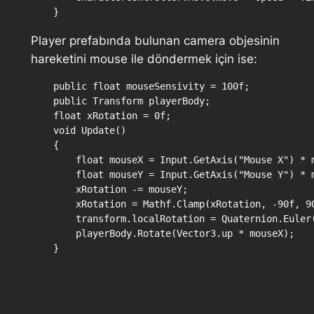
Player prefabında bulunan camera objesinin
hareketini mouse ile döndermek için ise:
    public float mouseSensivity = 100f;

    public Transform playerBody;

    float xRotation = 0f;

    void Update()

    {

        float mouseX = Input.GetAxis("Mouse X") * m
        float mouseY = Input.GetAxis("Mouse Y") * m
        xRotation -= mouseY;

        xRotation = Mathf.Clamp(xRotation, -90f, 90
        transform.localRotation = Quaternion.Euler(
        playerBody.Rotate(Vector3.up * mouseX);
