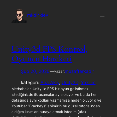
İçeriğe
geç
mkdir dev
Unity3d FPS Kontrol,
Oyuncu Hareketi
Şub 20, 2020
—
muzafferkadir
yazar:
kategori:
Ana Akış
, 
Unity3D
, 
Yazılım
Merhabalar, Unity ile FPS bir oyun geliştirmek
istediğinizde ilk aşamalar aynı oluyor ve bu da her
defasında aynı kodları yazmamıza neden oluyor diye
Youtuber “Brackeys” abimizin bu güzel tutorialinden
aldığım kısımları buraya atmak istedim (ufak