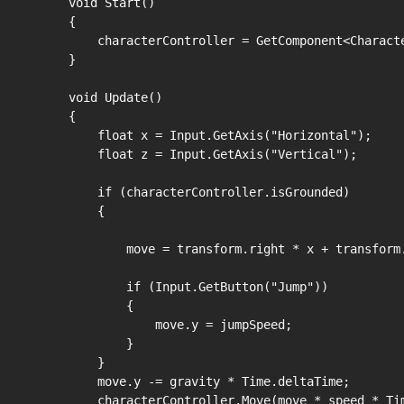
    void Start()

    {

        characterController = GetComponent<Characte
    }

    void Update()

    {

        float x = Input.GetAxis("Horizontal");

        float z = Input.GetAxis("Vertical");

        if (characterController.isGrounded)

        {

            move = transform.right * x + transform.
            if (Input.GetButton("Jump"))

            {

                move.y = jumpSpeed;

            }

        }

        move.y -= gravity * Time.deltaTime;

        characterController.Move(move * speed * Tim