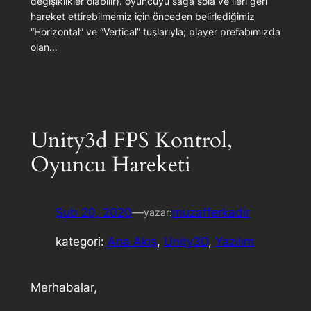
değişiklikler olabilir). oyuncuyu sağa sola ve ileri geri
hareket ettirebilmemiz için önceden belirlediğimiz
“Horizontal” ve “Vertical” tuşlarıyla; player prefabımızda
olan…
Unity3d FPS Kontrol,
Oyuncu Hareketi
Şub 20, 2020
—
muzafferkadir
yazar:
kategori:
Ana Akış
, 
Unity3D
, 
Yazılım
Merhabalar,