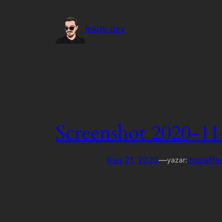
İçeriğe
geç
mkdir dev
Screenshot 2020-11
Kas 21, 2020
—
muzaffer
yazar: