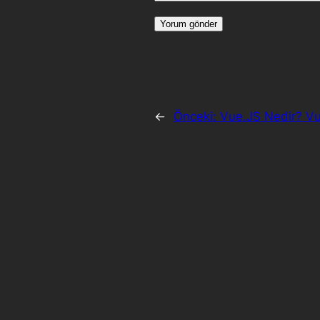
←
Önceki:
Vue.JS Nedir? V