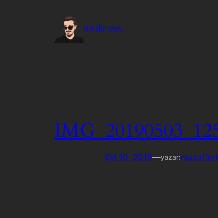
İçeriğe
geç
mkdir dev
IMG_20190503_12
Eyl 10, 2019
—
muzaffer
yazar: