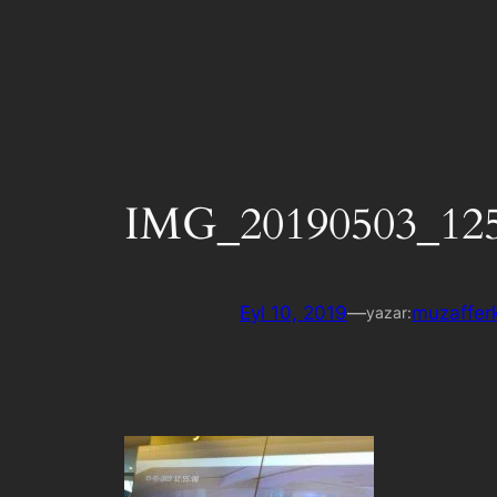
IMG_20190503_12
Eyl 10, 2019
—
muzaffer
yazar: