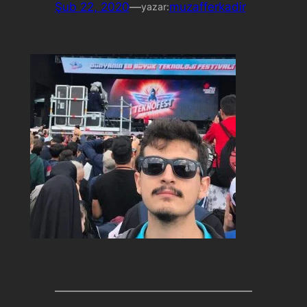
Şub 22, 2020
—
muzafferkadir
yazar: