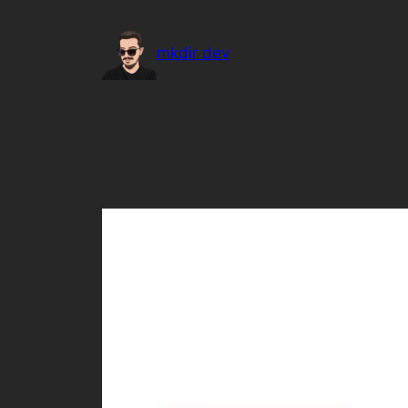
İçeriğe
geç
mkdir dev