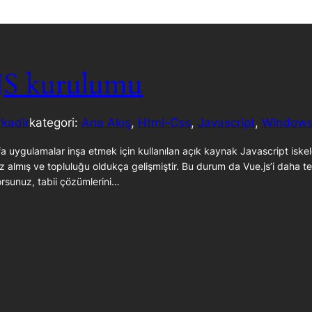
JS kurulumu
kadir
kategori:
Ana Akış
, 
Html-Css
, 
Javascript
, 
Window
fa uygulamalar inşa etmek için kullanılan açık kaynak Javascript iske
z almış ve topluluğu oldukça gelişmiştir. Bu durum da Vue.js’i daha terc
orsunuz, tabii çözümlerini…