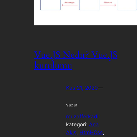
Vue.JS Nedir? Vue.JS
kurulumu
Kas 21, 2020
—
yazar:
muzafferkadir
kategori:
Ana
Akış
, 
Html-Css
, 