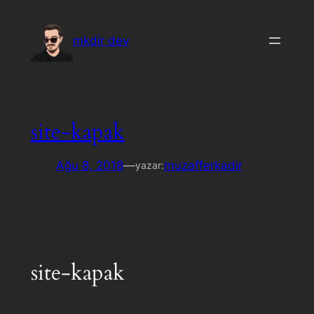
İçeriğe
geç
mkdir dev
site-kapak
Ağu 8, 2018
—
muzafferkadir
yazar:
site-kapak