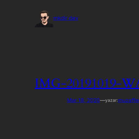
İçeriğe
geç
mkdir dev
IMG-20191019-W
Mar 18, 2020
—
muzaffe
yazar: