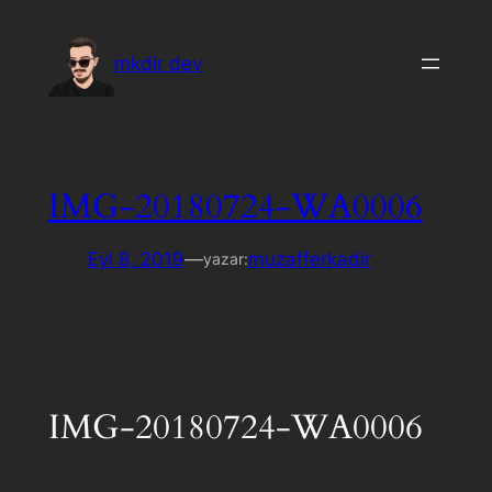
İçeriğe
geç
mkdir dev
IMG-20180724-WA0006
Eyl 8, 2019
—
muzafferkadir
yazar:
IMG-20180724-WA0006