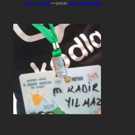
Eyl 8, 2019
—
muzafferkadir
yazar: