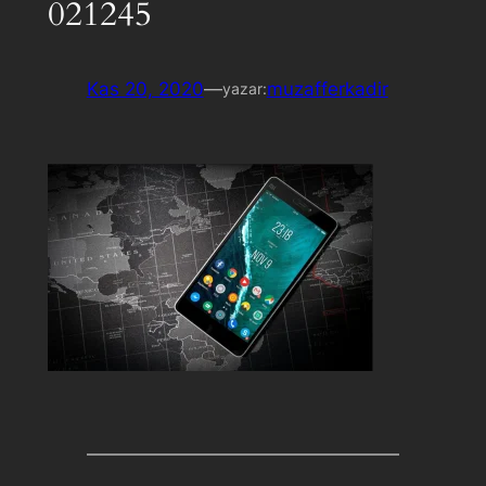
021245
Kas 20, 2020
—
muzafferkadir
yazar: