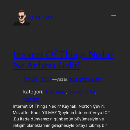
İçeriğe
geç
mkdir dev
Internet Of Things Nedir?
Ne Anlama Gelir?
Eyl 29, 2017
—
muzafferkadir
yazar:
kategori:
Ana Akış
, 
Yapay zekâ
, 
Yazılım
İnternet Of Things Nedir? Kaynak: Norton Çeviri:
Muzaffer Kadir YILMAZ ‘Şeylerin İnterneti’ veya IOT
.Bu ifade dünyamızın günbegün büyümesiyle ve
iletişim olanaklarının gelişmesiyle ortaya çıkmış bir