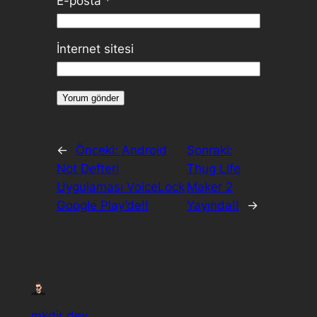
E-posta
*
İnternet sitesi
←
Önceki:
Android
Sonraki:
Not Defteri
Thug Life
Uygulaması VoiceLock
Maker 2
Google Play’de!!
Yayında!!
→
mkdir dev