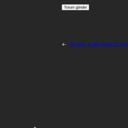
←
Önceki:
IceWorld2k20 (Un