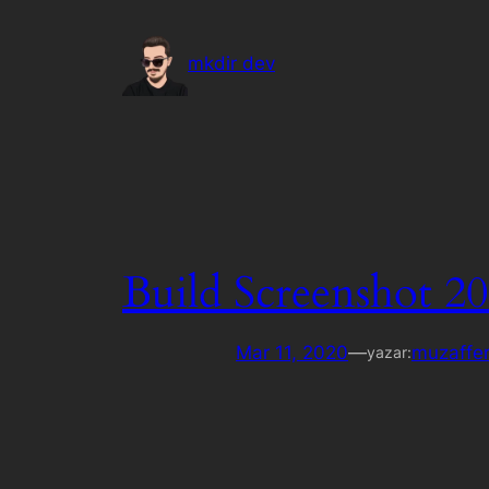
İçeriğe
geç
mkdir dev
Build Screenshot 20
Mar 11, 2020
—
muzaffer
yazar: