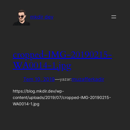
İçeriğe
geç
mkdir dev
cropped-IMG-20190215-
WA0014-1.jpg
Tem 10, 2019
—
muzafferkadir
yazar:
https://blog.mkdir.dev/wp-
content/uploads/2019/07/cropped-IMG-20190215-
WA0014-1.jpg