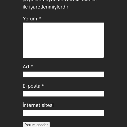
ile işaretlenmişlerdir
Yorum
*
Ad
*
E-posta
*
İnternet sitesi