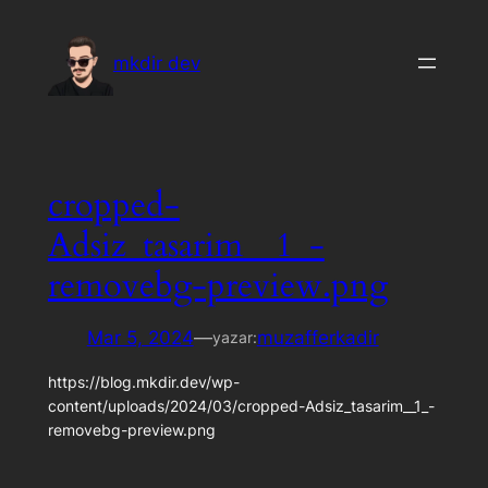
İçeriğe
geç
mkdir dev
cropped-
Adsiz_tasarim__1_-
removebg-preview.png
Mar 5, 2024
—
muzafferkadir
yazar:
https://blog.mkdir.dev/wp-
content/uploads/2024/03/cropped-Adsiz_tasarim__1_-
removebg-preview.png