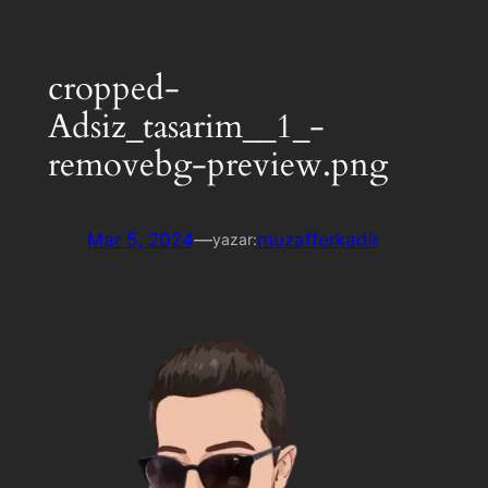
cropped-
Adsiz_tasarim__1_-
removebg-preview.png
Mar 5, 2024
—
muzafferkadir
yazar: