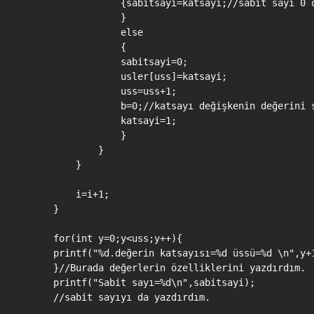
                {sabitsayi=katsayi;//sabit sayı 0 o
                }

                else

                {

                sabitsayi=0;

                usler[uss]=katsayi;

                uss=uss+1;

                b=0;//katsayı değişkenin değerini s
                katsayi=1;

                }

            }

        }

        i=i+1;

    }

    for(int y=0;y<uss;y++){

    printf("%d.değerin katsayısı=%d üssü=%d \n",y+1
    }//Burada değerlerin özelliklerini yazdırdım.

    printf("Sabit sayı=%d\n",sabitsayi);

    //sabit sayıyı da yazdırdım.
