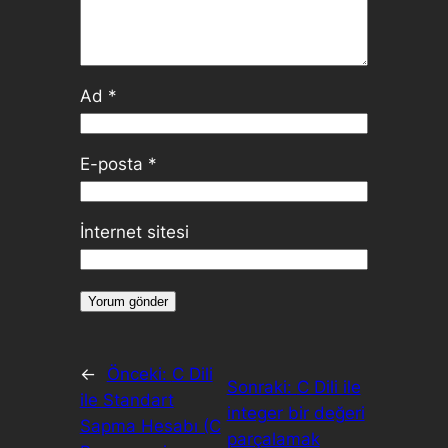
Ad
*
E-posta
*
İnternet sitesi
←
Önceki:
C Dili
Sonraki:
C Dili ile
ile Standart
integer bir değeri
Sapma Hesabı (C
parçalamak