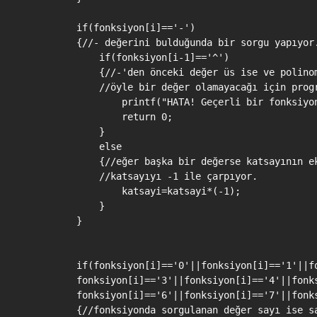
        if(fonksiyon[i]=='-')

        {//- değerini bulduğunda bir sorgu yapıyor.
            if(fonksiyon[i-1]=='^')

            {//-'den önceki değer üs ise ve polinom
            //öyle bir değer olamayacağı için progr
                printf("HATA! Geçerli bir fonksiyon
                return 0;

            }

            else

            {//eğer başka bir değerse katsayının ek
            //katsayıyı -1 ile çarpıyor.

                katsayi=katsayi*(-1);

            }

        }

        if(fonksiyon[i]=='0'||fonksiyon[i]=='1'||fo
        fonksiyon[i]=='3'||fonksiyon[i]=='4'||fonks
        fonksiyon[i]=='6'||fonksiyon[i]=='7'||fonks
        {//fonksiyonda sorgulanan değer sayı ise sa