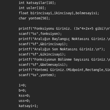
    int katsayilar[10];

    int usler[10];

    float birincisayi,ikincisayi,bolmesayisi;

    char yontem[50];

    printf("Fonksiyonu Giriniz. (3x^4+2x+5 gibi)\n"
    scanf("%s",fonksiyon);

    printf("Aralığın Başlangıç Noktasını Giriniz.\n
    scanf("%f",&birincisayi);

    printf("Aralığın Son Noktasını Giriniz.\n");

    scanf("%f",&ikincisayi);

    printf("Fonksiyonun Bölünme Sayısını Giriniz.\n
    scanf("%f",&bolmesayisi);

    printf("Yöntemi Giriniz.(Midpoint,Rectangle,Sim
    scanf("%s",yontem);

    i=0;

    b=0;

    kss=0;

    uss=0;

    katsayi=1;
