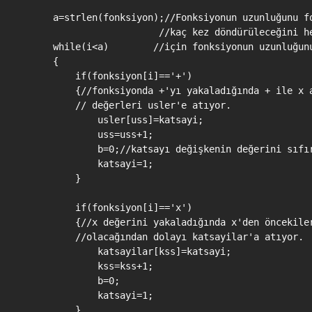
    a=strlen(fonksiyon);//Fonksiyonun uzunluğunu fo
                       //kaç kez döndürüleceğini he
    while(i<a)        //için fonksiyonun uzunluğunu
    {

        if(fonksiyon[i]=='+')

        {//fonksiyonda +'yı yakaladığında + ile x a
        // değerleri usler'e atıyor.

            usler[uss]=katsayi;

            uss=uss+1;

            b=0;//katsayı değişkenin değerini sıfır
            katsayi=1;

        }

        if(fonksiyon[i]=='x')

        {//x değerini yakaladığında x'den öncekiler
        //olacağından dolayı katsayilar'a atıyor.

            katsayilar[kss]=katsayi;

            kss=kss+1;

            b=0;

            katsayi=1;

        }
