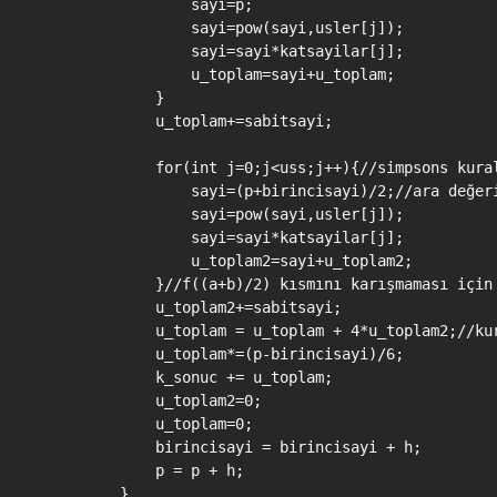
                sayi=p;

                sayi=pow(sayi,usler[j]);

                sayi=sayi*katsayilar[j];

                u_toplam=sayi+u_toplam;

            }

            u_toplam+=sabitsayi;

            for(int j=0;j<uss;j++){//simpsons kural
                sayi=(p+birincisayi)/2;//ara değeri
                sayi=pow(sayi,usler[j]);

                sayi=sayi*katsayilar[j];

                u_toplam2=sayi+u_toplam2;

            }//f((a+b)/2) kısmını karışmaması için 
            u_toplam2+=sabitsayi;

            u_toplam = u_toplam + 4*u_toplam2;//kur
            u_toplam*=(p-birincisayi)/6;

            k_sonuc += u_toplam;

            u_toplam2=0;

            u_toplam=0;

            birincisayi = birincisayi + h;

            p = p + h;

        }
