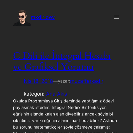
İçeriğe
geç
mkdir dev
C Dili ile İntegral Hesabı
ve Grafiksel Yorumu
Nis 18, 2018
—
muzafferkadir
yazar:
kategori:
Ana Akış
Okulda Programlaya Giriş dersinde yaptığımız ödevi
paylaşmak istedim. İntegral Nedir? Bir fonksiyon
eğrisinin altında kalan alan diyebiliriz ancak şöyle bi
sıkıntımız var ki eğrinin alanını nasıl bulabiliriz? Aslında
bu sorunu matematikçiler şöyle çözmeye çalışmış: