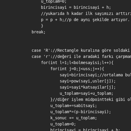
            u_toplam=0;

            birincisayi = birincisayi + h;

            //yukarıda h kadar ilk sayımızı arttırı
            p = p + h;//p de aynı şekilde artıyor.

            }

        break;

        case 'R'://Rectangle kuralına göre soldaki

        case 'r'://değeri ile aradaki farkı çarpmam
            for(int l=1;l<bolmesayisi;l++){

                for(int j=0;j<uss;j++){

                    sayi=birincisayi;//ortalama bul
                    sayi=pow(sayi,usler[j]);

                    sayi=sayi*katsayilar[j];

                    u_toplam=sayi+u_toplam;

                }//diğer işlem midpointteki gibi ol
                u_toplam+=sabitsayi;

                u_toplam*=(p-birincisayi);

                k_sonuc += u_toplam;

                u_toplam=0;

                birincisayi = birincisayi + h;
