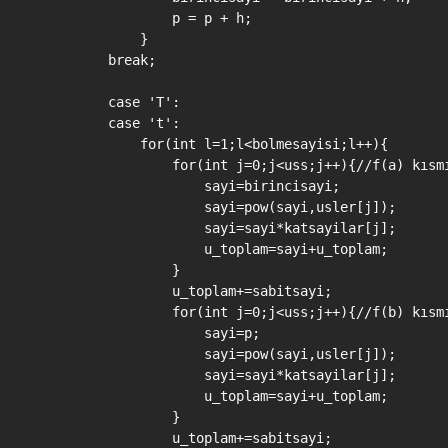
                p = p + h;

            }

        break;

        case 'T':

        case 't':

            for(int l=1;l<bolmesayisi;l++){

                for(int j=0;j<uss;j++){//f(a) kısmı
                    sayi=birincisayi;

                    sayi=pow(sayi,usler[j]);

                    sayi=sayi*katsayilar[j];

                    u_toplam=sayi+u_toplam;

                }

                u_toplam+=sabitsayi;

                for(int j=0;j<uss;j++){//f(b) kısmı
                    sayi=p;

                    sayi=pow(sayi,usler[j]);

                    sayi=sayi*katsayilar[j];

                    u_toplam=sayi+u_toplam;

                }

                u_toplam+=sabitsayi;
