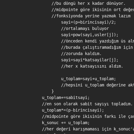
                //bu döngü her x kadar dönüyor.

                //midpointe göre ikisinin ort değer
                //fonksiyonda yerine yazmak lazım

                    sayi=(p+birincisayi)/2;

                    //ortalamayı buluyor

                    sayi=pow(sayi,usler[j]);

                    //önceden kendi yazdığım üs alm
                    //burada çalıştıramadığım için 
                    //zorunda kaldım.

                    sayi=sayi*katsayilar[j];

                    //her x katsayısını aldım.

                    u_toplam=sayi+u_toplam;

                    //hepsini u_toplam değerine akt
                }

            u_toplam+=sabitsayi;

            //en son olarak sabit sayıyı topladım.

            u_toplam*=(p-birincisayi);

            //midpointe göre ikisinin farkı ile çar
            k_sonuc += u_toplam;

            //her değeri karışmaması için k_sonuc'a