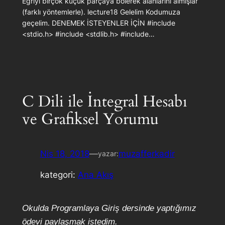
Eğriyi birçok küçük parçaya bölerek alanlarını almışlar
(farklı yöntemlerle). lecture18 Gelelim Kodumuza
geçelim. DENEMEK İSTEYENLER İÇİN #include
<stdio.h> #include <stdlib.h> #include…
C Dili ile İntegral Hesabı
ve Grafiksel Yorumu
Nis 18, 2018
—
muzafferkadir
yazar:
kategori:
Ana Akış
Okulda Programlaya Giriş dersinde yaptığımız
ödevi paylaşmak istedim.