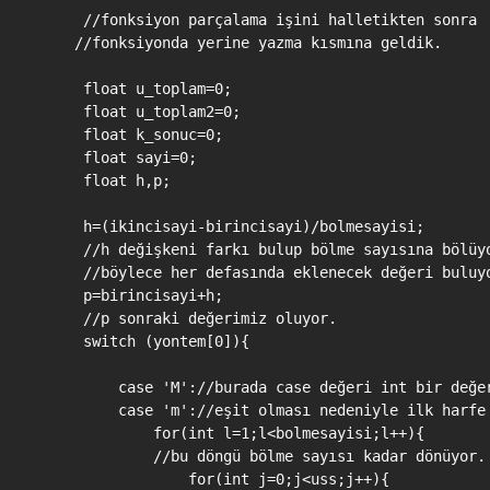
    //fonksiyon parçalama işini halletikten sonra

   //fonksiyonda yerine yazma kısmına geldik.

    float u_toplam=0;

    float u_toplam2=0;

    float k_sonuc=0;

    float sayi=0;

    float h,p;

    h=(ikincisayi-birincisayi)/bolmesayisi;

    //h değişkeni farkı bulup bölme sayısına bölüyo
    //böylece her defasında eklenecek değeri buluyo
    p=birincisayi+h;

    //p sonraki değerimiz oluyor.

    switch (yontem[0]){

        case 'M'://burada case değeri int bir değer
        case 'm'://eşit olması nedeniyle ilk harfe 
            for(int l=1;l<bolmesayisi;l++){

            //bu döngü bölme sayısı kadar dönüyor.

                for(int j=0;j<uss;j++){
