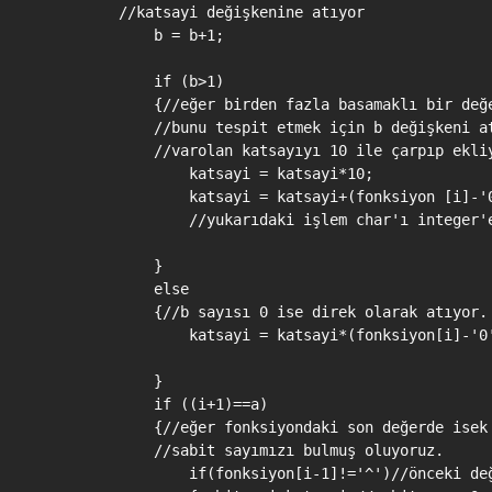
        //katsayi değişkenine atıyor

            b = b+1;

            if (b>1)

            {//eğer birden fazla basamaklı bir değe
            //bunu tespit etmek için b değişkeni at
            //varolan katsayıyı 10 ile çarpıp ekliy
                katsayi = katsayi*10;

                katsayi = katsayi+(fonksiyon [i]-'0
                //yukarıdaki işlem char'ı integer'e
            }

            else

            {//b sayısı 0 ise direk olarak atıyor.

                katsayi = katsayi*(fonksiyon[i]-'0'
            }

            if ((i+1)==a)

            {//eğer fonksiyondaki son değerde isek

            //sabit sayımızı bulmuş oluyoruz.

                if(fonksiyon[i-1]!='^')//önceki değ