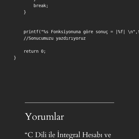
        break;

    }

    printf("%s Fonksiyonuna göre sonuç = |%f| \n",f
    //Sonucumuzu yazdırıyoruz

    return 0;

}

Yorumlar
“C Dili ile İntegral Hesabı ve