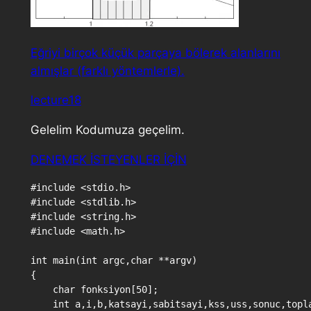
Eğriyi birçok küçük parçaya bölerek alanlarını
almışlar (farklı yöntemlerle).
lecture18
Gelelim Kodumuza geçelim.
DENEMEK İSTEYENLER İÇİN
#include <stdio.h>

#include <stdlib.h>

#include <string.h>

#include <math.h>

int main(int argc,char **argv)

{

    char fonksiyon[50];

    int a,i,b,katsayi,sabitsayi,kss,uss,sonuc,topla