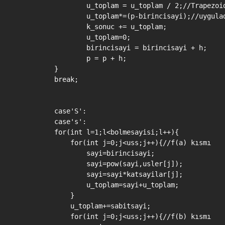
                u_toplam = u_toplam / 2;//Trapezoid
                u_toplam*=(p-birincisayi);//uygulad
                k_sonuc += u_toplam;

                u_toplam=0;

                birincisayi = birincisayi + h;

                p = p + h;

        }

        break;

        case'S':

        case's':

        for(int l=1;l<bolmesayisi;l++){

            for(int j=0;j<uss;j++){//f(a) kısmı

                sayi=birincisayi;

                sayi=pow(sayi,usler[j]);

                sayi=sayi*katsayilar[j];

                u_toplam=sayi+u_toplam;

            }

            u_toplam+=sabitsayi;

            for(int j=0;j<uss;j++){//f(b) kısmı
